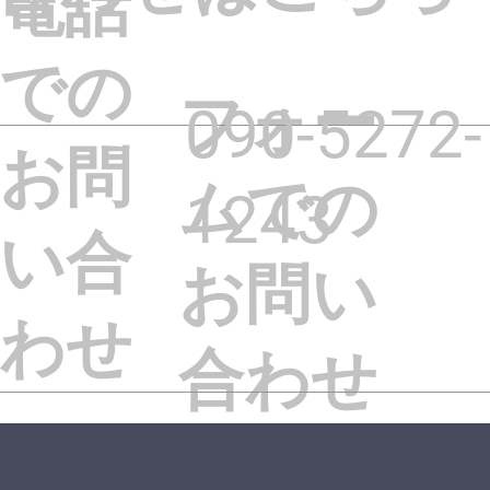
​電話
での
フォー
090-5272-
お問
ムでの
1243
い合
お問い
わせ
合わせ